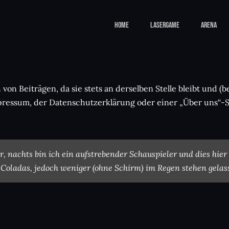
Home
Lasergame
Arena
ch von Beiträgen, da sie stets an derselben Stelle bleibt und
pressum, der Datenschutzerklärung oder einer „Über uns“-S
r, nachts bin ich ein aufstrebender Schauspieler und dies hier 
oladas, jedoch weniger (ohne Schirm) im Regen stehen gelas