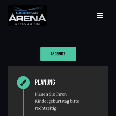
Zum
Inhalt
springen
Toggle
Navigati
Home
Lasergame
Angebote
Arena
Preise
Planung
Kindergeburtstag
Planen Sie Ihren
Kindergeburtstag bitte
Öffnungszeiten / Kontakt
rechtzeitig!